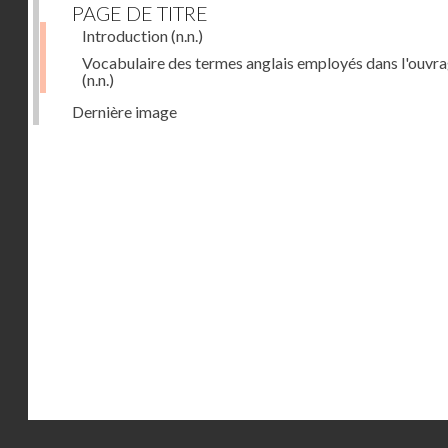
PAGE DE TITRE
Introduction
(n.n.)
Vocabulaire des termes anglais employés dans l'ouvr
(n.n.)
Dernière image
Droits réservés - CNAM