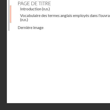
PAGE DE TITRE
Introduction
(n.n.)
Vocabulaire des termes anglais employés dans l'ouvr
(n.n.)
Dernière image
Droits réservés - CNAM