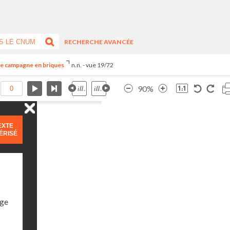
RECHERCHE AVANCÉE
de campagne en briques
n.n. - vue 19/72
90%
EXTE
ÉRISÉ
age