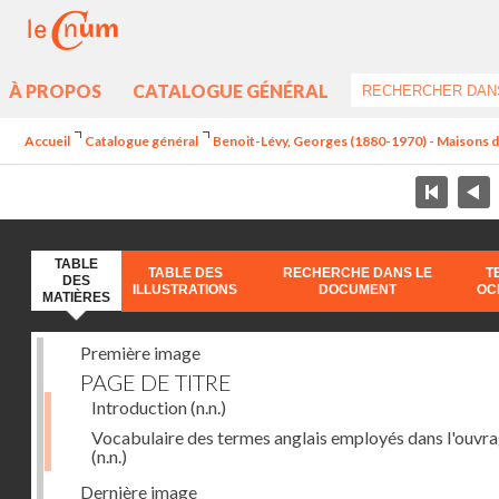
À PROPOS
CATALOGUE GÉNÉRAL
Accueil
Catalogue général
Benoit-Lévy, Georges (1880-1970) - Maisons 
TABLE
TABLE DES
RECHERCHE DANS LE
T
DES
ILLUSTRATIONS
DOCUMENT
OC
MATIÈRES
Première image
PAGE DE TITRE
Introduction
(n.n.)
Vocabulaire des termes anglais employés dans l'ouvr
(n.n.)
Dernière image