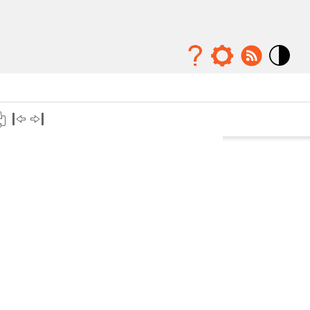
Mode
contraste
élévé