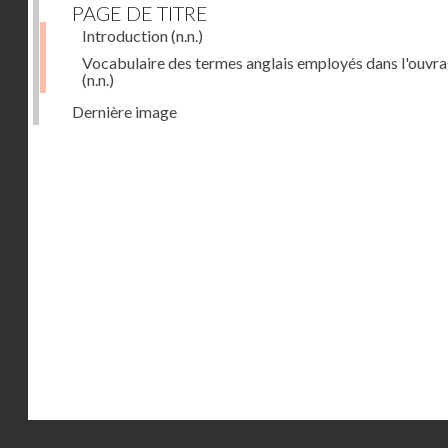
PAGE DE TITRE
Introduction
(n.n.)
Vocabulaire des termes anglais employés dans l'ouvr
(n.n.)
Dernière image
Droits réservés - CNAM