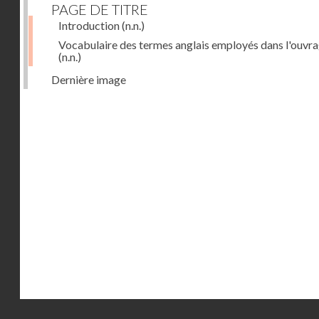
PAGE DE TITRE
Introduction
(n.n.)
Vocabulaire des termes anglais employés dans l'ouvr
(n.n.)
Dernière image
Droits réservés - CNAM