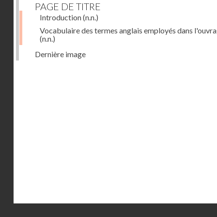
PAGE DE TITRE
Introduction
(n.n.)
Vocabulaire des termes anglais employés dans l'ouvr
(n.n.)
Dernière image
Droits réservés - CNAM