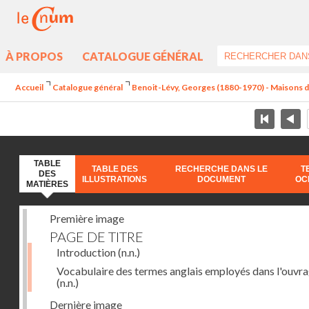
À PROPOS
CATALOGUE GÉNÉRAL
Accueil
Catalogue général
Benoit-Lévy, Georges (1880-1970) - Maisons 
TABLE
TABLE DES
RECHERCHE DANS LE
T
DES
ILLUSTRATIONS
DOCUMENT
OC
MATIÈRES
Première image
PAGE DE TITRE
Introduction
(n.n.)
Vocabulaire des termes anglais employés dans l'ouvr
(n.n.)
Dernière image