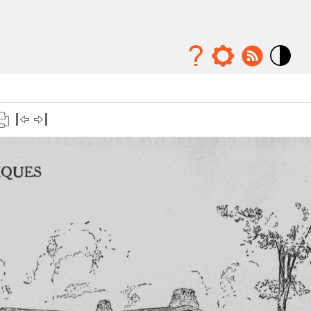
Mode
contraste
élévé