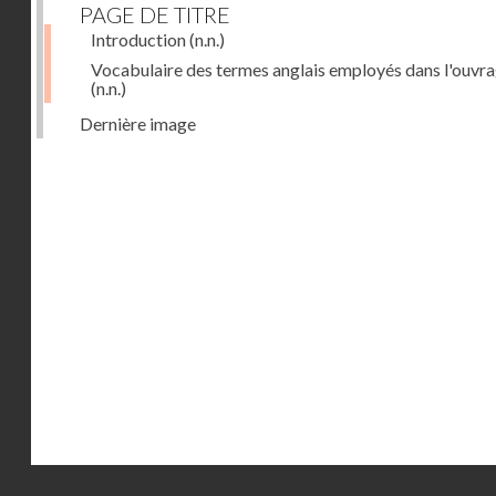
PAGE DE TITRE
Introduction
(n.n.)
Vocabulaire des termes anglais employés dans l'ouvr
(n.n.)
Dernière image
Droits réservés - CNAM