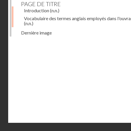
PAGE DE TITRE
Introduction
(n.n.)
Vocabulaire des termes anglais employés dans l'ouvr
(n.n.)
Dernière image
Droits réservés - CNAM