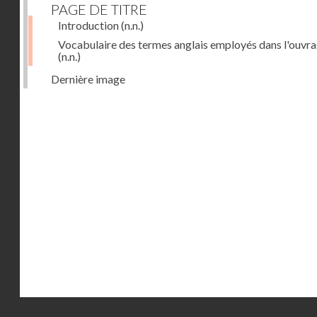
PAGE DE TITRE
Introduction
(n.n.)
Vocabulaire des termes anglais employés dans l'ouvr
(n.n.)
Dernière image
Droits réservés - CNAM