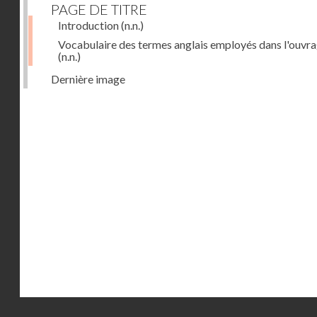
PAGE DE TITRE
Introduction
(n.n.)
Vocabulaire des termes anglais employés dans l'ouvr
(n.n.)
Dernière image
Droits réservés - CNAM