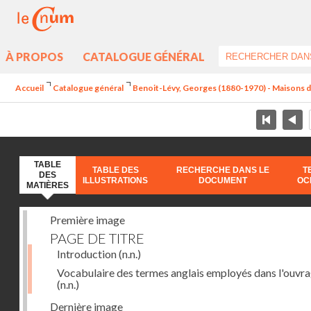
À PROPOS
CATALOGUE GÉNÉRAL
Accueil
Catalogue général
Benoit-Lévy, Georges (1880-1970) - Maisons 
TABLE
TABLE DES
RECHERCHE DANS LE
T
DES
ILLUSTRATIONS
DOCUMENT
OC
MATIÈRES
Première image
PAGE DE TITRE
Introduction
(n.n.)
Vocabulaire des termes anglais employés dans l'ouvr
(n.n.)
Dernière image