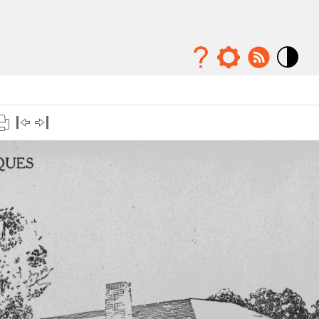
Mode
contraste
élévé