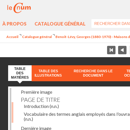
À PROPOS
CATALOGUE GÉNÉRAL
Accueil
Catalogue général
Benoit-Lévy, Georges (1880-1970) - Maisons 
TABLE
TABLE DES
RECHERCHE DANS LE
T
DES
ILLUSTRATIONS
DOCUMENT
OC
MATIÈRES
Première image
PAGE DE TITRE
Introduction
(n.n.)
Vocabulaire des termes anglais employés dans l'ouvr
(n.n.)
Dernière image