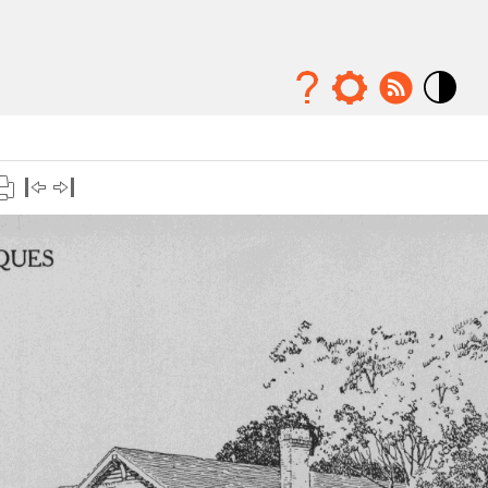
Mode
contraste
élévé