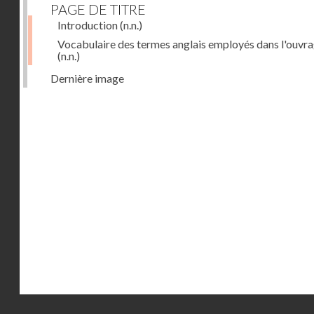
PAGE DE TITRE
Introduction
(n.n.)
Vocabulaire des termes anglais employés dans l'ouvr
(n.n.)
Dernière image
Droits réservés - CNAM