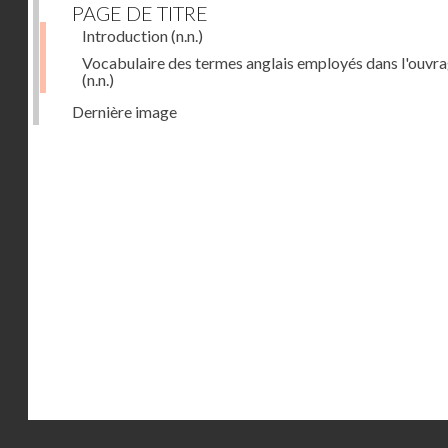
PAGE DE TITRE
Introduction
(n.n.)
Vocabulaire des termes anglais employés dans l'ouvr
(n.n.)
Dernière image
Droits réservés - CNAM