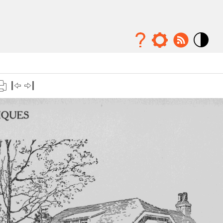
Mode
contraste
élévé