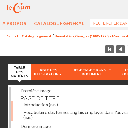
À PROPOS
CATALOGUE GÉNÉRAL
Accueil
Catalogue général
Benoit-Lévy, Georges (1880-1970) - Maisons 
TABLE
TABLE DES
RECHERCHE DANS LE
T
DES
ILLUSTRATIONS
DOCUMENT
OC
MATIÈRES
Première image
PAGE DE TITRE
Introduction
(n.n.)
Vocabulaire des termes anglais employés dans l'ouvr
(n.n.)
Dernière image