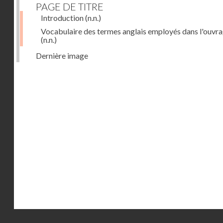
PAGE DE TITRE
Introduction
(n.n.)
Vocabulaire des termes anglais employés dans l'ouvr
(n.n.)
Dernière image
Droits réservés - CNAM