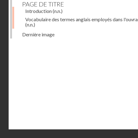
PAGE DE TITRE
Introduction
(n.n.)
Vocabulaire des termes anglais employés dans l'ouvr
(n.n.)
Dernière image
Droits réservés - CNAM