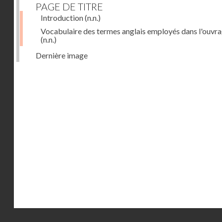
PAGE DE TITRE
Introduction
(n.n.)
Vocabulaire des termes anglais employés dans l'ouvr
(n.n.)
Dernière image
Droits réservés - CNAM