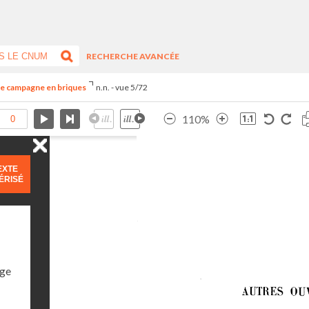
RECHERCHE AVANCÉE
de campagne en briques
n.n. - vue 5/72
110%
EXTE
ÉRISÉ
age