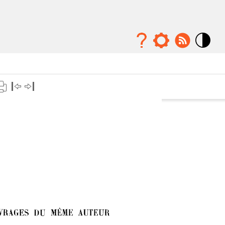
Mode
contraste
élévé