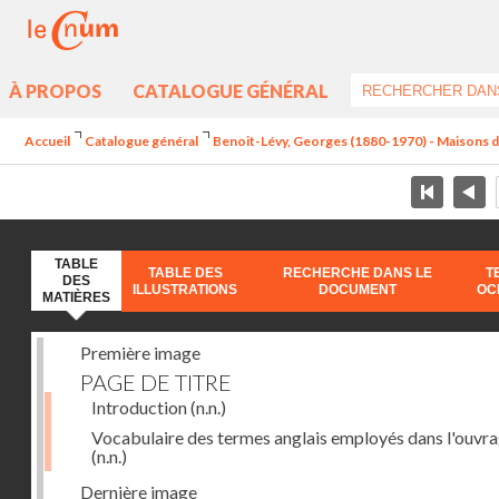
À PROPOS
CATALOGUE GÉNÉRAL
Accueil
Catalogue général
Benoit-Lévy, Georges (1880-1970) - Maisons 
TABLE
TABLE DES
RECHERCHE DANS LE
T
DES
ILLUSTRATIONS
DOCUMENT
OC
MATIÈRES
Première image
PAGE DE TITRE
Introduction
(n.n.)
Vocabulaire des termes anglais employés dans l'ouvr
(n.n.)
Dernière image