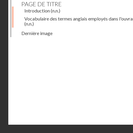
PAGE DE TITRE
Introduction
(n.n.)
Vocabulaire des termes anglais employés dans l'ouvr
(n.n.)
Dernière image
Droits réservés - CNAM