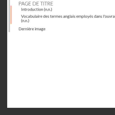
PAGE DE TITRE
Introduction
(n.n.)
Vocabulaire des termes anglais employés dans l'ouvr
(n.n.)
Dernière image
Droits réservés - CNAM