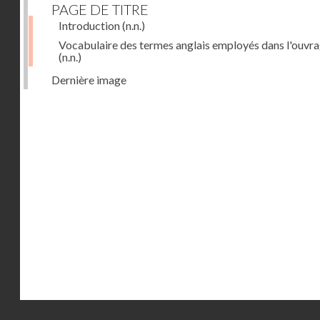
PAGE DE TITRE
Introduction
(n.n.)
Vocabulaire des termes anglais employés dans l'ouvr
(n.n.)
Dernière image
Droits réservés - CNAM