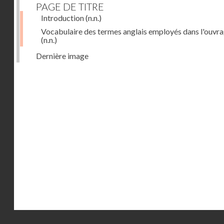
PAGE DE TITRE
Introduction
(n.n.)
Vocabulaire des termes anglais employés dans l'ouvr
(n.n.)
Dernière image
Droits réservés - CNAM