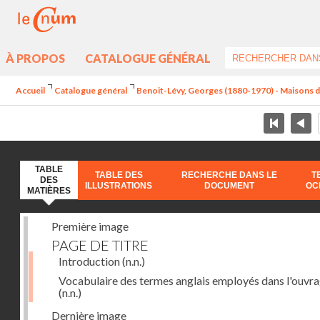
À PROPOS
CATALOGUE GÉNÉRAL
Accueil
Catalogue général
Benoit-Lévy, Georges (1880-1970) - Maisons 
TABLE
TABLE DES
RECHERCHE DANS LE
T
DES
ILLUSTRATIONS
DOCUMENT
OC
MATIÈRES
Première image
PAGE DE TITRE
Introduction
(n.n.)
Vocabulaire des termes anglais employés dans l'ouvr
(n.n.)
Dernière image