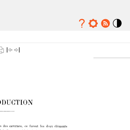
Mode
contraste
élévé