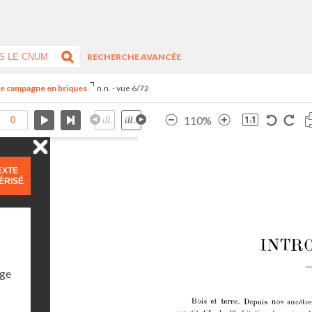
RECHERCHE AVANCÉE
de campagne en briques
n.n. - vue 6/72
110%
EXTE
ÉRISÉ
age