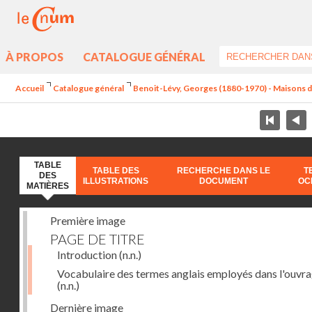
À PROPOS
CATALOGUE GÉNÉRAL
Accueil
Catalogue général
Benoit-Lévy, Georges (1880-1970) - Maisons 
TABLE
TABLE DES
RECHERCHE DANS LE
T
DES
ILLUSTRATIONS
DOCUMENT
OC
MATIÈRES
Première image
PAGE DE TITRE
Introduction
(n.n.)
Vocabulaire des termes anglais employés dans l'ouvr
(n.n.)
Dernière image