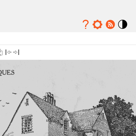
Mode
contraste
élévé