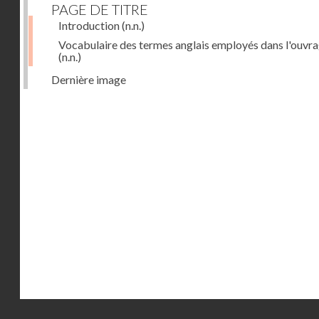
PAGE DE TITRE
Introduction
(n.n.)
Vocabulaire des termes anglais employés dans l'ouvr
(n.n.)
Dernière image
Droits réservés - CNAM