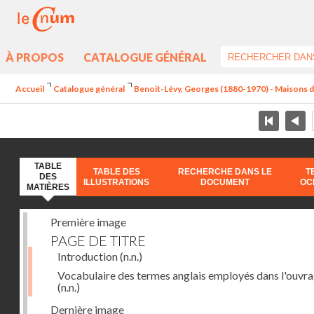
À PROPOS
CATALOGUE GÉNÉRAL
Accueil
Catalogue général
Benoit-Lévy, Georges (1880-1970) - Maisons 
TABLE
TABLE DES
RECHERCHE DANS LE
T
DES
ILLUSTRATIONS
DOCUMENT
OC
MATIÈRES
Première image
PAGE DE TITRE
Introduction
(n.n.)
Vocabulaire des termes anglais employés dans l'ouvr
(n.n.)
Dernière image