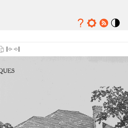
Mode
contraste
élévé