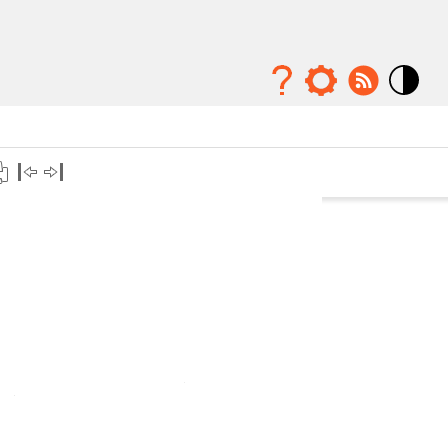
Mode
contraste
élévé