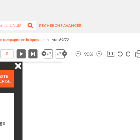
RECHERCHE AVANCÉE
de campagne en briques
n.n. - vue 69/72
90%
EXTE
ÉRISÉ
age