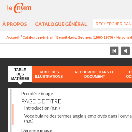
À PROPOS
CATALOGUE GÉNÉRAL
Accueil
Catalogue général
Benoit-Lévy, Georges (1880-1970) - Maisons 
TABLE
TABLE DES
RECHERCHE DANS LE
T
DES
ILLUSTRATIONS
DOCUMENT
OC
MATIÈRES
Première image
PAGE DE TITRE
Introduction
(n.n.)
Vocabulaire des termes anglais employés dans l'ouvr
(n.n.)
Dernière image