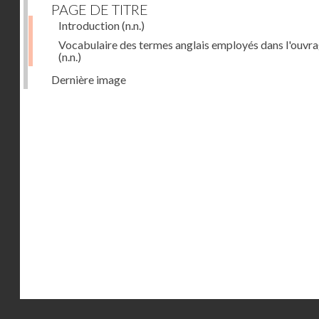
PAGE DE TITRE
Introduction
(n.n.)
Vocabulaire des termes anglais employés dans l'ouvr
(n.n.)
Dernière image
Droits réservés - CNAM