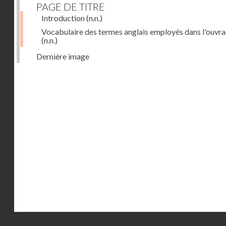
PAGE DE TITRE
Introduction
(n.n.)
Vocabulaire des termes anglais employés dans l'ouvr
(n.n.)
Dernière image
Droits réservés - CNAM