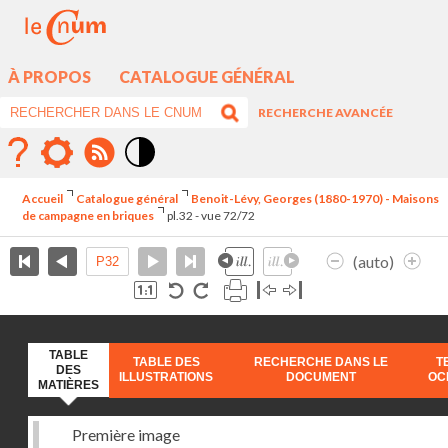
À PROPOS
CATALOGUE GÉNÉRAL
RECHERCHE AVANCÉE
Mode
contraste
Accueil
Catalogue général
Benoit-Lévy, Georges (1880-1970) - Maisons
élévé
de campagne en briques
pl.32 - vue 72/72
(auto)
TABLE
TABLE DES
RECHERCHE DANS LE
T
DES
ILLUSTRATIONS
DOCUMENT
OC
MATIÈRES
Première image