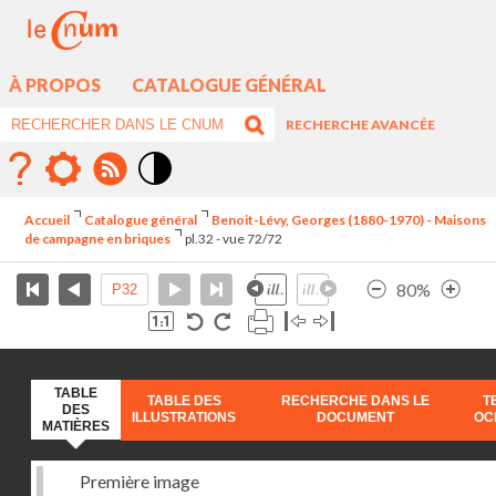
À PROPOS
CATALOGUE GÉNÉRAL
RECHERCHE AVANCÉE
Mode
contraste
Accueil
Catalogue général
Benoit-Lévy, Georges (1880-1970) - Maisons
élévé
de campagne en briques
pl.32 - vue 72/72
80%
TABLE
TABLE DES
RECHERCHE DANS LE
T
DES
ILLUSTRATIONS
DOCUMENT
OC
MATIÈRES
Première image