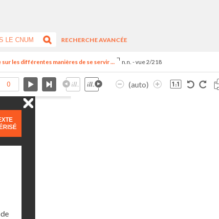
RECHERCHE AVANCÉE
ur les différentes manières de se servir ...
n.n. - vue 2/218
(auto)
EXTE
ÉRISÉ
 de