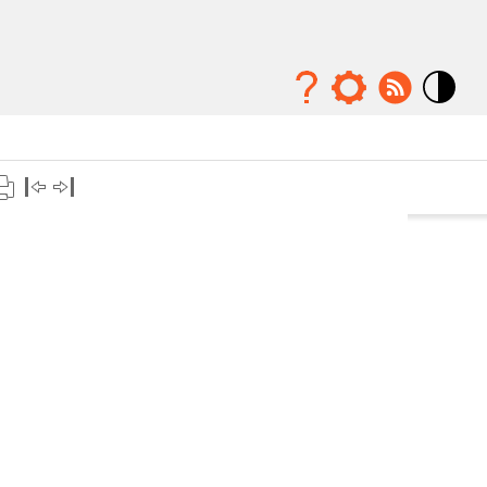
Mode
contraste
élévé