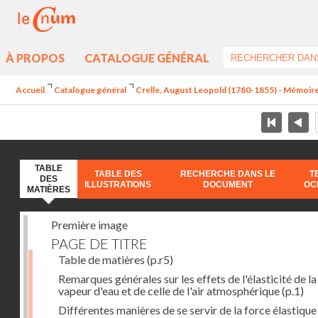
À PROPOS
CATALOGUE GÉNÉRAL
Accueil
Catalogue général
Crelle, August Leopold (1780-1855) - Mémoire s
TABLE
TABLE DES
RECHERCHE DANS LE
T
DES
ILLUSTRATIONS
DOCUMENT
OC
MATIÈRES
Première image
PAGE DE TITRE
Table de matières
(p.r5)
Remarques générales sur les effets de l'élasticité de la
vapeur d'eau et de celle de l'air atmosphérique
(p.1)
Différentes manières de se servir de la force élastique