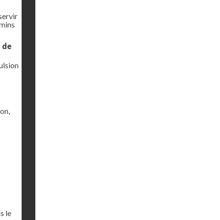
servir
emins
e de
ulsion
ion,
s le