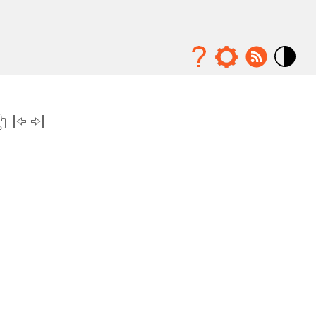
Mode
contraste
élévé