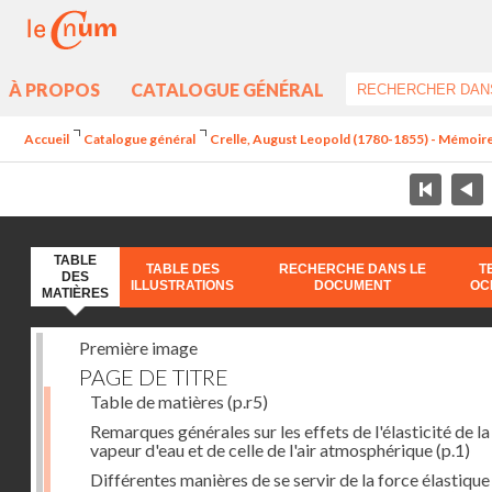
À PROPOS
CATALOGUE GÉNÉRAL
Accueil
Catalogue général
Crelle, August Leopold (1780-1855) - Mémoire s
TABLE
TABLE DES
RECHERCHE DANS LE
T
DES
ILLUSTRATIONS
DOCUMENT
OC
MATIÈRES
Première image
PAGE DE TITRE
Table de matières
(p.r5)
Remarques générales sur les effets de l'élasticité de la
vapeur d'eau et de celle de l'air atmosphérique
(p.1)
Différentes manières de se servir de la force élastique