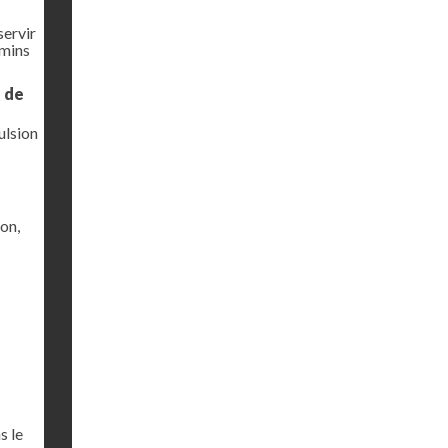
servir
emins
e de
ulsion
ion,
s le