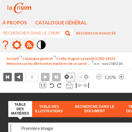
À PROPOS
CATALOGUE GÉNÉRAL
RECHERCHE AVANCÉE
Mode
contraste
Accueil
Catalogue général
Crelle, August Leopold (1780-1855) -
élévé
Mémoire sur les différentes manières de se servir ...
n.n. - vue 218/218
120%
TABLE
TABLE DES
RECHERCHE DANS LE
T
DES
ILLUSTRATIONS
DOCUMENT
OC
MATIÈRES
Première image