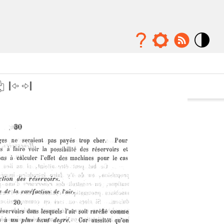
Mode
contraste
élévé