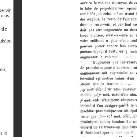
servir
emins
e de
ulsion
ion,
s le