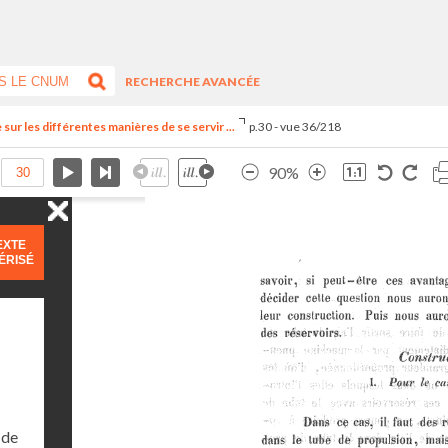
RECHERCHE AVANCÉE
ur les différentes manières de se servir ...
p.30 - vue 36/218
90%
EXTE
ÉRISÉ
 de