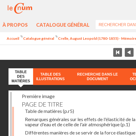
À PROPOS
CATALOGUE GÉNÉRAL
Accueil
Catalogue général
Crelle, August Leopold (1780-1855) - Mémoire s
TABLE
TABLE DES
RECHERCHE DANS LE
T
DES
ILLUSTRATIONS
DOCUMENT
OC
MATIÈRES
Première image
PAGE DE TITRE
Table de matières
(p.r5)
Remarques générales sur les effets de l'élasticité de la
vapeur d'eau et de celle de l'air atmosphérique
(p.1)
Différentes manières de se servir de la force élastique