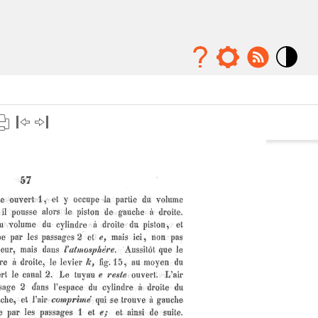
Mode
contraste
élévé