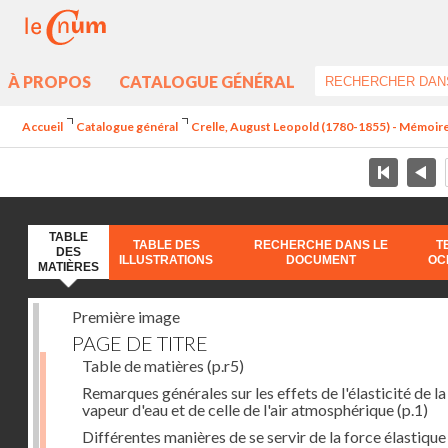
À PROPOS
CATALOGUE GÉNÉRAL
Accueil
Catalogue général
Crelle, August Leopold (1780-1855) - Mémoire s
TABLE
TABLE DES
RECHERCHE DANS LE
T
DES
ILLUSTRATIONS
DOCUMENT
OC
MATIÈRES
Première image
PAGE DE TITRE
Table de matières
(p.r5)
Remarques générales sur les effets de l'élasticité de la
vapeur d'eau et de celle de l'air atmosphérique
(p.1)
Différentes manières de se servir de la force élastique