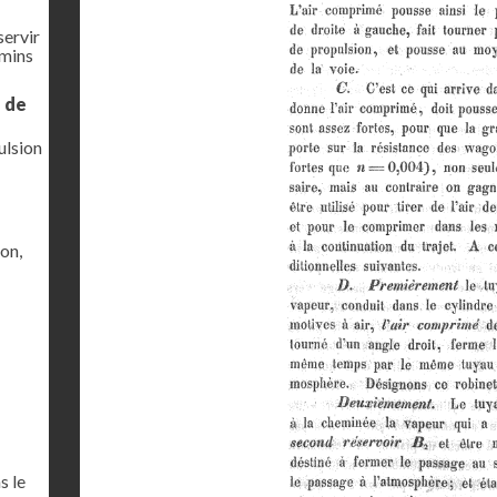
servir
emins
e de
ulsion
ion,
s le