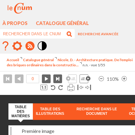
À PROPOS
CATALOGUE GÉNÉRAL
RECHERCHE AVANCÉE
Mode
contraste
Accueil
Catalogue général
Nicole, D. - Architecture pratique. De l'emploi
élévé
des briques ordinaires dans la constructio...
n.n. - vue 1/55
110%
TABLE
TABLE DES
RECHERCHE DANS LE
T
DES
ILLUSTRATIONS
DOCUMENT
OC
MATIÈRES
Première image