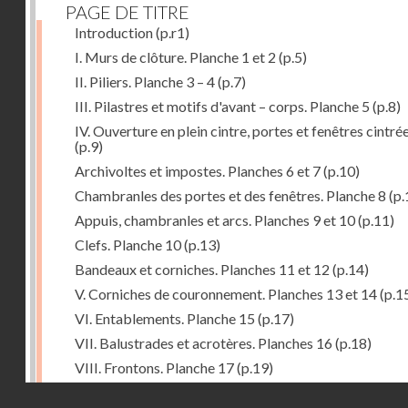
PAGE DE TITRE
Introduction
(p.r1)
I. Murs de clôture. Planche 1 et 2
(p.5)
II. Piliers. Planche 3 – 4
(p.7)
III. Pilastres et motifs d'avant – corps. Planche 5
(p.8)
IV. Ouverture en plein cintre, portes et fenêtres cintré
(p.9)
Archivoltes et impostes. Planches 6 et 7
(p.10)
Chambranles des portes et des fenêtres. Planche 8
(p.
Appuis, chambranles et arcs. Planches 9 et 10
(p.11)
Clefs. Planche 10
(p.13)
Bandeaux et corniches. Planches 11 et 12
(p.14)
V. Corniches de couronnement. Planches 13 et 14
(p.1
VI. Entablements. Planche 15
(p.17)
VII. Balustrades et acrotères. Planches 16
(p.18)
VIII. Frontons. Planche 17
(p.19)
IX. Pignons. Planches 18 – 19 et 20
(p.19)
Droits réservés - CNAM