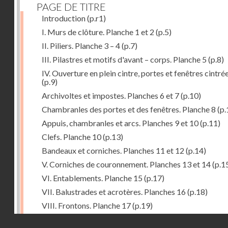
PAGE DE TITRE
Introduction
(p.r1)
I. Murs de clôture. Planche 1 et 2
(p.5)
II. Piliers. Planche 3 – 4
(p.7)
III. Pilastres et motifs d'avant – corps. Planche 5
(p.8)
IV. Ouverture en plein cintre, portes et fenêtres cintré
(p.9)
Archivoltes et impostes. Planches 6 et 7
(p.10)
Chambranles des portes et des fenêtres. Planche 8
(p.
Appuis, chambranles et arcs. Planches 9 et 10
(p.11)
Clefs. Planche 10
(p.13)
Bandeaux et corniches. Planches 11 et 12
(p.14)
V. Corniches de couronnement. Planches 13 et 14
(p.1
VI. Entablements. Planche 15
(p.17)
VII. Balustrades et acrotères. Planches 16
(p.18)
VIII. Frontons. Planche 17
(p.19)
IX. Pignons. Planches 18 – 19 et 20
(p.19)
Droits réservés - CNAM