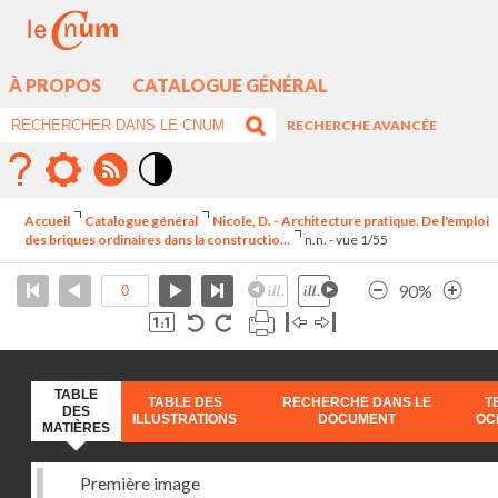
À PROPOS
CATALOGUE GÉNÉRAL
RECHERCHE AVANCÉE
Mode
contraste
Accueil
Catalogue général
Nicole, D. - Architecture pratique. De l'emploi
élévé
des briques ordinaires dans la constructio...
n.n. - vue 1/55
90%
TABLE
TABLE DES
RECHERCHE DANS LE
T
DES
ILLUSTRATIONS
DOCUMENT
OC
MATIÈRES
Première image