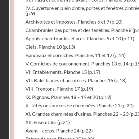
IV. Ouverture en plein cintre, portes et fenêtres cintré
(p.9)
Archivoltes et impostes. Planches 6 et 7
(p.10)
Chambranles des portes et des fenêtres. Planche 8
(p.
Appuis, chambranles et arcs. Planches 9 et 10
(p.11)
Clefs. Planche 10
(p.13)
Bandeaux et corniches. Planches 11 et 12
(p.14)
V. Corniches de couronnement. Planches 13 et 14
(p.1
VI. Entablements. Planche 15
(p.17)
VII. Balustrades et acrotères. Planches 16
(p.18)
VIII. Frontons. Planche 17
(p.19)
IX. Pignons. Planches 18 – 19 et 20
(p.19)
X. Têtes ou sources de cheminées. Planche 21
(p.20)
XI. Grandes cheminées d'usines. Planches 22 – 23
(p.2
XII. Ensembles
(p.21)
Avant – corps. Planche 24
(p.22)
Entrée de cour. Planche 25
(p.22)