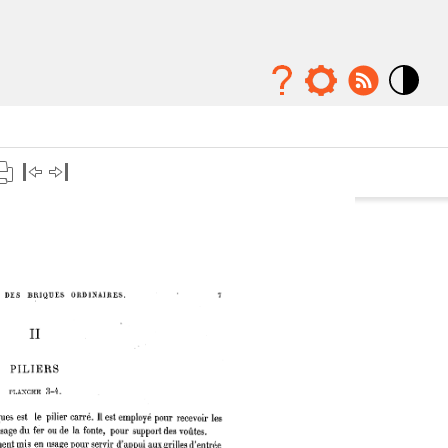
Mode
contraste
élévé