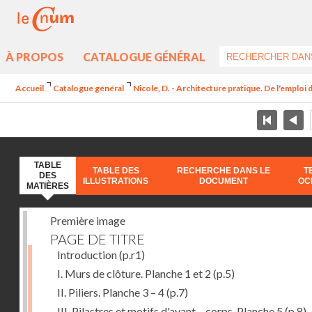
À PROPOS
CATALOGUE GÉNÉRAL
Accueil
Catalogue général
Nicole, D. - Architecture pratique. De l'emploi 
TABLE
TABLE DES
RECHERCHE DANS LE
T
DES
ILLUSTRATIONS
DOCUMENT
OC
MATIÈRES
Première image
PAGE DE TITRE
Introduction
(p.r1)
I. Murs de clôture. Planche 1 et 2
(p.5)
II. Piliers. Planche 3 – 4
(p.7)
III. Pilastres et motifs d'avant – corps. Planche 5
(p.8)