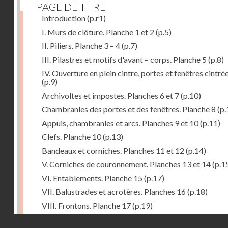
PAGE DE TITRE
Introduction
(p.r1)
I. Murs de clôture. Planche 1 et 2
(p.5)
II. Piliers. Planche 3 – 4
(p.7)
III. Pilastres et motifs d'avant – corps. Planche 5
(p.8)
IV. Ouverture en plein cintre, portes et fenêtres cintré
(p.9)
Archivoltes et impostes. Planches 6 et 7
(p.10)
Chambranles des portes et des fenêtres. Planche 8
(p.
Appuis, chambranles et arcs. Planches 9 et 10
(p.11)
Clefs. Planche 10
(p.13)
Bandeaux et corniches. Planches 11 et 12
(p.14)
V. Corniches de couronnement. Planches 13 et 14
(p.1
VI. Entablements. Planche 15
(p.17)
VII. Balustrades et acrotères. Planches 16
(p.18)
VIII. Frontons. Planche 17
(p.19)
IX. Pignons. Planches 18 – 19 et 20
(p.19)
Droits réservés - CNAM