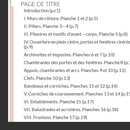
PAGE DE TITRE
Introduction
(p.r1)
I. Murs de clôture. Planche 1 et 2
(p.5)
II. Piliers. Planche 3 – 4
(p.7)
III. Pilastres et motifs d'avant – corps. Planche 5
(p.8)
IV. Ouverture en plein cintre, portes et fenêtres cintré
(p.9)
Archivoltes et impostes. Planches 6 et 7
(p.10)
Chambranles des portes et des fenêtres. Planche 8
(p.
Appuis, chambranles et arcs. Planches 9 et 10
(p.11)
Clefs. Planche 10
(p.13)
Bandeaux et corniches. Planches 11 et 12
(p.14)
V. Corniches de couronnement. Planches 13 et 14
(p.1
VI. Entablements. Planche 15
(p.17)
VII. Balustrades et acrotères. Planches 16
(p.18)
VIII. Frontons. Planche 17
(p.19)
IX. Pignons. Planches 18 – 19 et 20
(p.19)
Droits réservés - CNAM