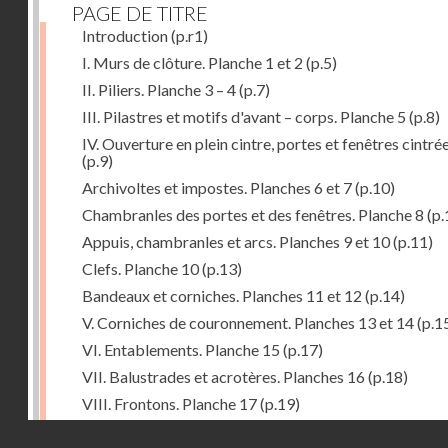
PAGE DE TITRE
Introduction
(p.r1)
I. Murs de clôture. Planche 1 et 2
(p.5)
II. Piliers. Planche 3 – 4
(p.7)
III. Pilastres et motifs d'avant – corps. Planche 5
(p.8)
IV. Ouverture en plein cintre, portes et fenêtres cintré
(p.9)
Archivoltes et impostes. Planches 6 et 7
(p.10)
Chambranles des portes et des fenêtres. Planche 8
(p.
Appuis, chambranles et arcs. Planches 9 et 10
(p.11)
Clefs. Planche 10
(p.13)
Bandeaux et corniches. Planches 11 et 12
(p.14)
V. Corniches de couronnement. Planches 13 et 14
(p.1
VI. Entablements. Planche 15
(p.17)
VII. Balustrades et acrotères. Planches 16
(p.18)
VIII. Frontons. Planche 17
(p.19)
IX. Pignons. Planches 18 – 19 et 20
(p.19)
Droits réservés - CNAM