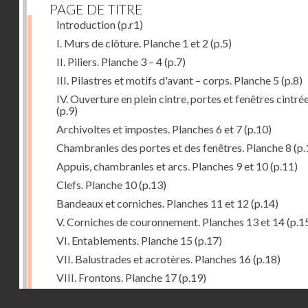
PAGE DE TITRE
Introduction
(p.r1)
I. Murs de clôture. Planche 1 et 2
(p.5)
II. Piliers. Planche 3 – 4
(p.7)
III. Pilastres et motifs d'avant – corps. Planche 5
(p.8)
IV. Ouverture en plein cintre, portes et fenêtres cintré
(p.9)
Archivoltes et impostes. Planches 6 et 7
(p.10)
Chambranles des portes et des fenêtres. Planche 8
(p.
Appuis, chambranles et arcs. Planches 9 et 10
(p.11)
Clefs. Planche 10
(p.13)
Bandeaux et corniches. Planches 11 et 12
(p.14)
V. Corniches de couronnement. Planches 13 et 14
(p.1
VI. Entablements. Planche 15
(p.17)
VII. Balustrades et acrotères. Planches 16
(p.18)
VIII. Frontons. Planche 17
(p.19)
IX. Pignons. Planches 18 – 19 et 20
(p.19)
Droits réservés - CNAM