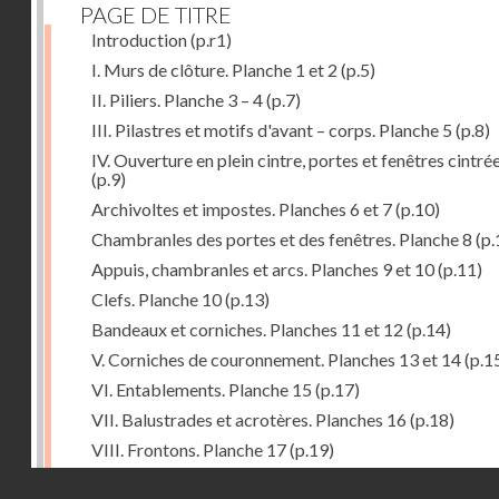
PAGE DE TITRE
Introduction
(p.r1)
I. Murs de clôture. Planche 1 et 2
(p.5)
II. Piliers. Planche 3 – 4
(p.7)
III. Pilastres et motifs d'avant – corps. Planche 5
(p.8)
IV. Ouverture en plein cintre, portes et fenêtres cintré
(p.9)
Archivoltes et impostes. Planches 6 et 7
(p.10)
Chambranles des portes et des fenêtres. Planche 8
(p.
Appuis, chambranles et arcs. Planches 9 et 10
(p.11)
Clefs. Planche 10
(p.13)
Bandeaux et corniches. Planches 11 et 12
(p.14)
V. Corniches de couronnement. Planches 13 et 14
(p.1
VI. Entablements. Planche 15
(p.17)
VII. Balustrades et acrotères. Planches 16
(p.18)
VIII. Frontons. Planche 17
(p.19)
IX. Pignons. Planches 18 – 19 et 20
(p.19)
Droits réservés - CNAM