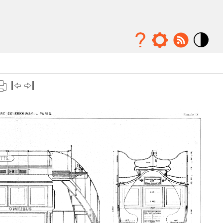
Mode
contraste
élévé