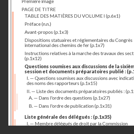
Première image
PAGE DE TITRE
TABLE DES MATIÈRES DU VOLUME I
(p.6x1)
Préface
(n.n.)
Avant-propos
(p.1x3)
Dispositions statuaires et réglementaires du Congrès
international des chemins de fer
(p.1x7)
Instructions relatives à la marche des travaux des sec
(p.1x12)
Questions soumises aux discussions de la sixiè
session et documents préparatoires publié :
(p.
I. — Questions soumises aux discussions avec indicat
des noms des rapporteurs
(p.1x15)
II. — Liste des documents préparatoires publiés :
(p.1
A. — Dans l'ordre des questions
(p.1x27)
B. — Dans l'ordre de publication
(p.1x31)
Liste générale des délégués :
(p.1x35)
I. — Membre délégués de droit par la Commission
internationale
(p.1x35)
Droits réservés - CNAM