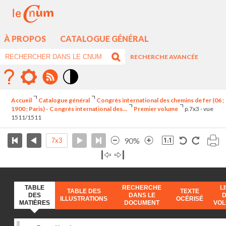
À PROPOS
CATALOGUE GÉNÉRAL
RECHERCHE AVANCÉE
Mode
contraste
Accueil
Catalogue général
Congrès international des chemins de fer (06 ;
élévé
1900 ; Paris) - Congrès international des...
Premier volume
p.7x3 - vue
1511/1511
90%
TABLE
RECHERCHE
L
TABLE DES
TEXTE
DES
DANS LE
ILLUSTRATIONS
OCÉRISÉ
MATIÈRES
DOCUMENT
VO