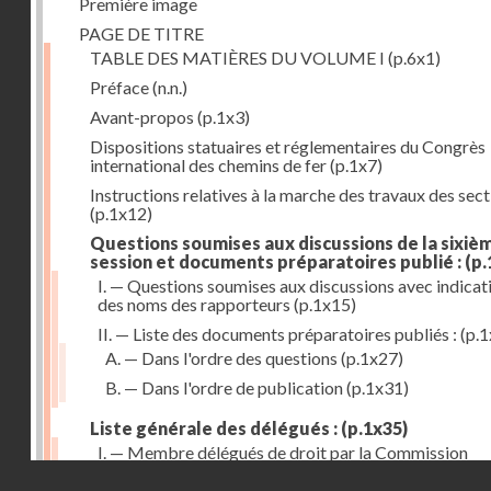
Première image
PAGE DE TITRE
TABLE DES MATIÈRES DU VOLUME I
(p.6x1)
Préface
(n.n.)
Avant-propos
(p.1x3)
Dispositions statuaires et réglementaires du Congrès
international des chemins de fer
(p.1x7)
Instructions relatives à la marche des travaux des sec
(p.1x12)
Questions soumises aux discussions de la sixiè
session et documents préparatoires publié :
(p.
I. — Questions soumises aux discussions avec indicat
des noms des rapporteurs
(p.1x15)
II. — Liste des documents préparatoires publiés :
(p.1
A. — Dans l'ordre des questions
(p.1x27)
B. — Dans l'ordre de publication
(p.1x31)
Liste générale des délégués :
(p.1x35)
I. — Membre délégués de droit par la Commission
internationale
(p.1x35)
Droits réservés - CNAM