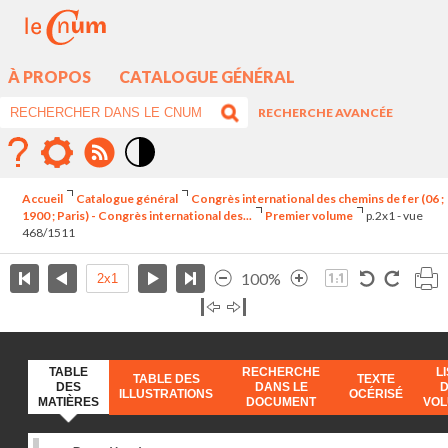
À PROPOS
CATALOGUE GÉNÉRAL
RECHERCHE AVANCÉE
Mode
contraste
Accueil
Catalogue général
Congrès international des chemins de fer (06 ;
élévé
1900 ; Paris) - Congrès international des...
Premier volume
p.2x1 - vue
468/1511
100%
TABLE
RECHERCHE
L
TABLE DES
TEXTE
DES
DANS LE
ILLUSTRATIONS
OCÉRISÉ
MATIÈRES
DOCUMENT
VO