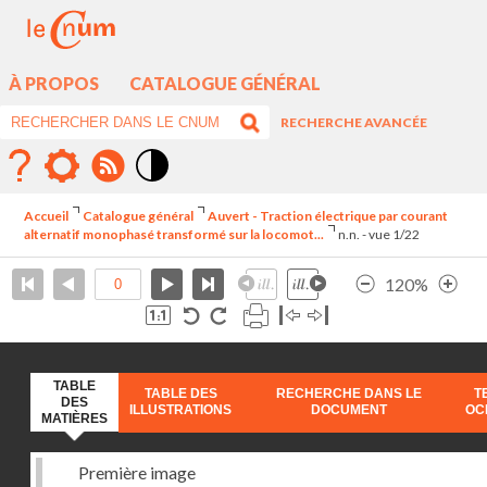
À PROPOS
CATALOGUE GÉNÉRAL
RECHERCHE AVANCÉE
Mode
contraste
Accueil
Catalogue général
Auvert - Traction électrique par courant
élévé
alternatif monophasé transformé sur la locomot...
n.n. - vue 1/22
120%
TABLE
TABLE DES
RECHERCHE DANS LE
T
DES
ILLUSTRATIONS
DOCUMENT
OC
MATIÈRES
Première image