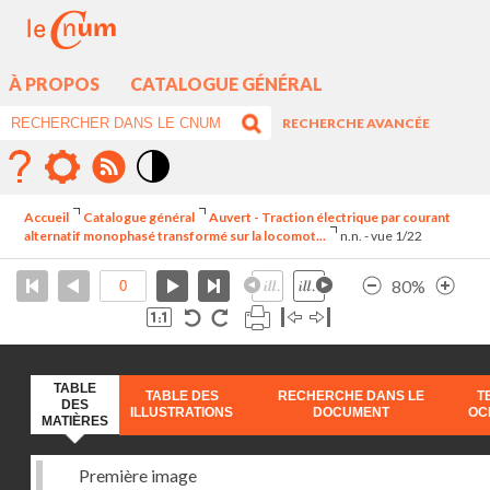
À PROPOS
CATALOGUE GÉNÉRAL
RECHERCHE AVANCÉE
Mode
contraste
Accueil
Catalogue général
Auvert - Traction électrique par courant
élévé
alternatif monophasé transformé sur la locomot...
n.n. - vue 1/22
80%
TABLE
TABLE DES
RECHERCHE DANS LE
T
DES
ILLUSTRATIONS
DOCUMENT
OC
MATIÈRES
Première image